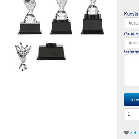
Kunstst
Gravee
Gravee
zet o