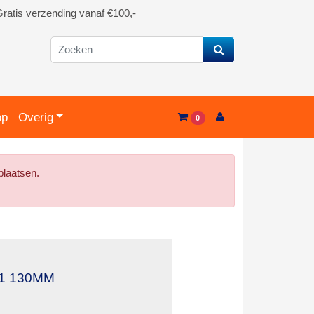
ratis verzending vanaf €100,-
op
Overig
0
plaatsen.
1 130MM