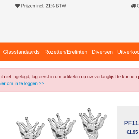
Prijzen incl. 21% BTW
G
Glasstandaards
Rozetten/Erelinten
Diversen
Uitverko
t niet ingelogd, log eerst in om artikelen op uw verlanglijst te kunnen 
hier om in te loggen >>
PF11
€
1.95