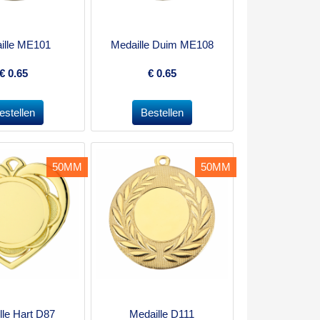
ille ME101
Medaille Duim ME108
€
0.65
€
0.65
50MM
50MM
lle Hart D87
Medaille D111