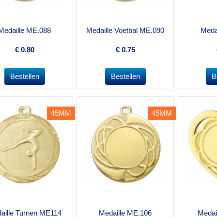
Medaille ME.088
Medaille Voetbal ME.090
Meda
€
0.80
€
0.75
45MM
45MM
aille Turnen ME114
Medaille ME.106
Medai