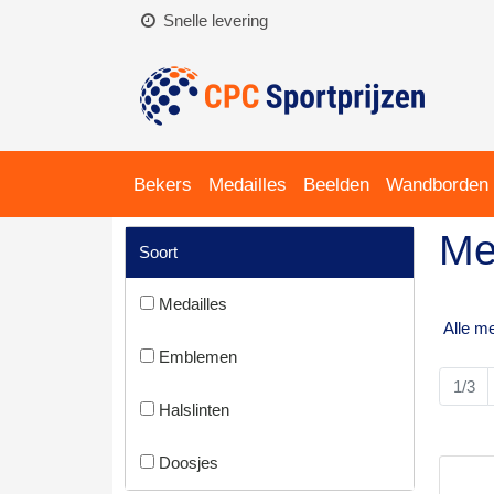
Snelle levering
Bekers
Medailles
Beelden
Wandborden
Me
Soort
Medailles
Alle me
Emblemen
1/3
Halslinten
Doosjes