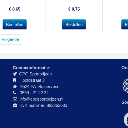
€
0.65
€
0.75
Volgende
Contactinformatie:
On
CPC Sportprijzen
Hoofdstraat 3
9524 PA Buinerveen
0599 - 21 22 32
info@cpcsportprijzen.nl
Soc
KvK nummer: 883262683