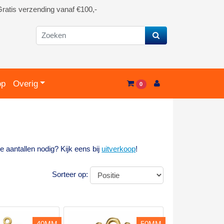
ratis verzending vanaf €100,-
op
Overig
0
e aantallen nodig? Kijk eens bij
uitverkoop
!
Sorteer op:
40MM
50MM