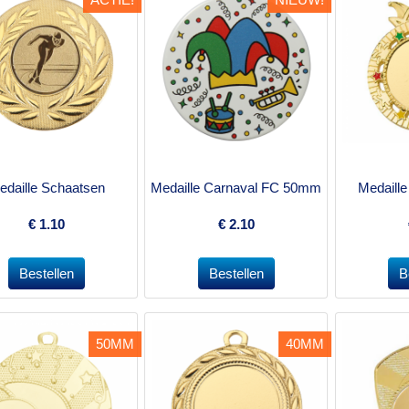
edaille Schaatsen
Medaille Carnaval FC 50mm
Medaill
€
1.10
€
2.10
50MM
40MM