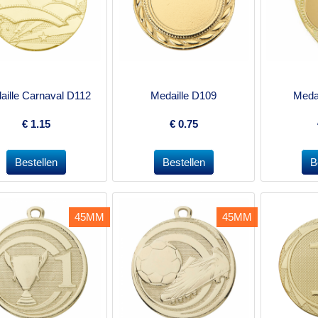
aille Carnaval D112
Medaille D109
Meda
€
1.15
€
0.75
45MM
45MM