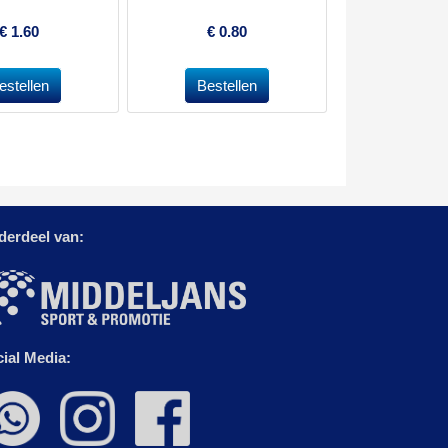
€
1.60
€
0.80
derdeel van:
ial Media: