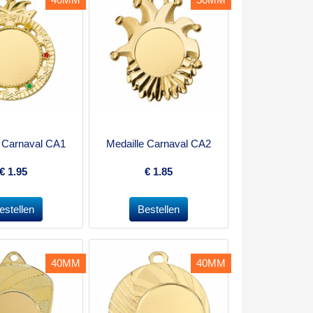
e Carnaval CA1
Medaille Carnaval CA2
€
1.95
€
1.85
40MM
40MM