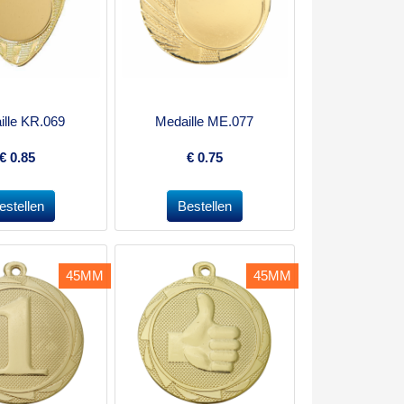
ille KR.069
Medaille ME.077
€
0.85
€
0.75
45MM
45MM