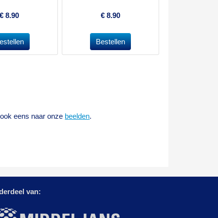
€
8.90
€
8.90
k ook eens naar onze
b
eelden
.
derdeel van: