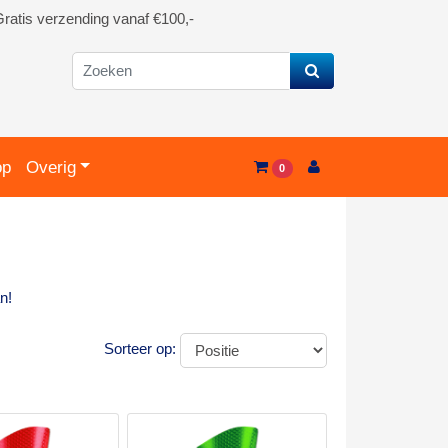
ratis verzending vanaf €100,-
op
Overig
0
n!
Sorteer op: