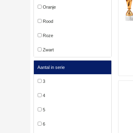
Oranje
Rood
Roze
Zwart
Aantal in serie
3
4
5
6