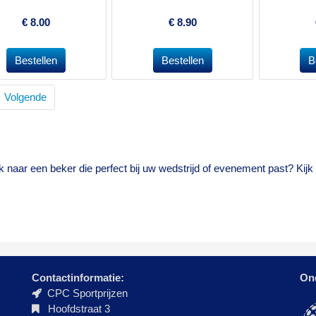
€
8.00
€
8.90
Volgende
 naar een beker die perfect bij uw wedstrijd of evenement past? Kij
Contactinformatie:
On
CPC Sportprijzen
Hoofdstraat 3