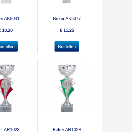
er AK5041
Beker AK5377
€
10.20
€
11.25
er AR1028
Beker AR1029