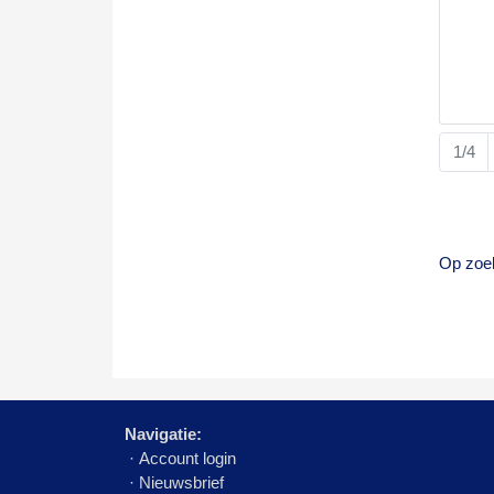
1/4
Op zoek
Navigatie:
·
Account login
·
Nieuwsbrief