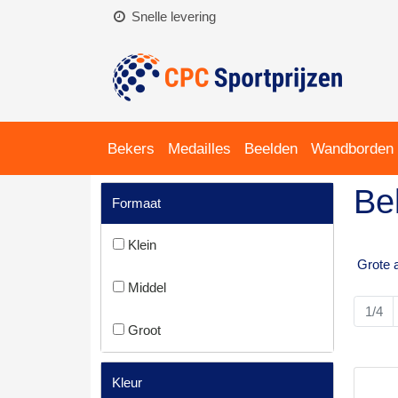
Snelle levering
Bekers
Medailles
Beelden
Wandborden
Be
Formaat
Klein
Grote 
Middel
1/4
Groot
Kleur