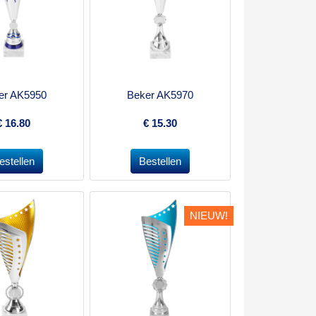
er AK5950
Beker AK5970
€
16.80
€
15.30
NIEUW!