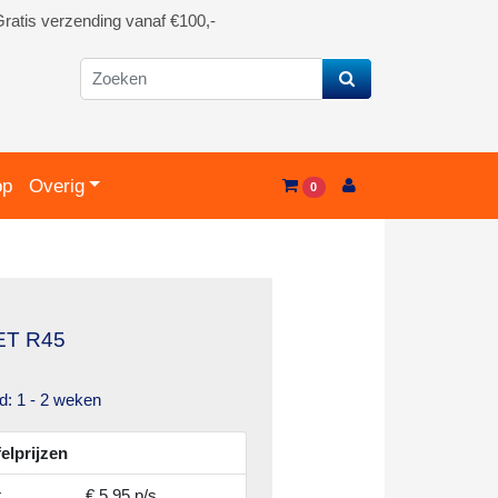
ratis verzending vanaf €100,-
op
Overig
0
T R45
jd: 1 - 2 weken
felprijzen
x
€ 5.95 p/s