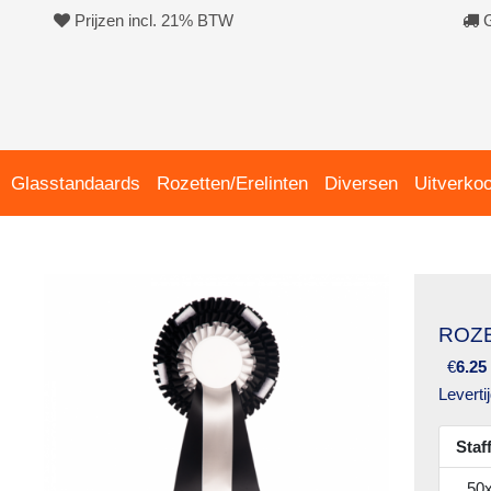
Prijzen incl. 21% BTW
G
Glasstandaards
Rozetten/Erelinten
Diversen
Uitverko
ROZE
€
6.25
Leverti
Staf
50