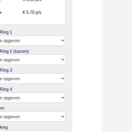
x
€ 5.70 p/s
 Ring 1
 Ring 2 (lussen)
 Ring 3
 Ring 4
em
king