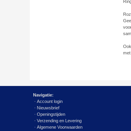
Ring
Roze
Geef
voor
sam
Ook 
met 
Navigatie:
·
Account login
·
Nieuwsbrief
·
Openingstijden
·
Verzending en Levering
·
Algemene Voorwaarden