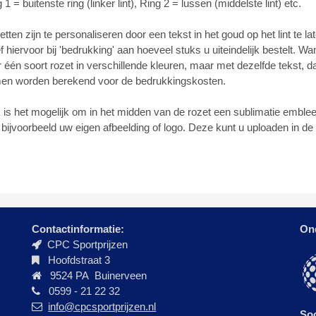
 1 = buitenste ring (linker lint), Ring 2 = lussen (middelste lint) etc.
tten zijn te personaliseren door een tekst in het goud op het lint te l
 hiervoor bij 'bedrukking' aan hoeveel stuks u uiteindelijk bestelt. Wa
 één soort rozet in verschillende kleuren, maar met dezelfde tekst,
en worden berekend voor de bedrukkingskosten.
is het mogelijk om in het midden van de rozet een sublimatie emblee
bijvoorbeeld uw eigen afbeelding of logo. Deze kunt u uploaden in d
Contactinformatie:
On
CPC Sportprijzen
Hoofdstraat 3
9524 PA Buinerveen
0599 - 21 22 32
info@cpcsportprijzen.nl
Soc