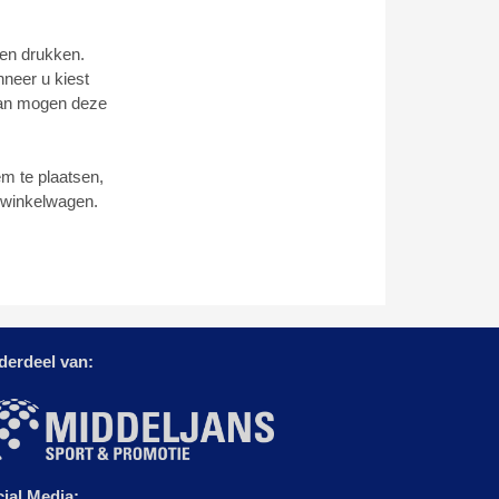
aten drukken.
nneer u kiest
 dan mogen deze
m te plaatsen,
e winkelwagen.
derdeel van:
ial Media: